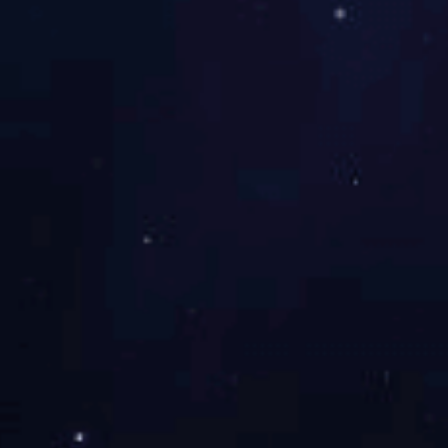
迎“七一”党章传诵 党徽闪光 党旗飘扬
2023年6月30日，b体育·(sports)官方网站 - 专业体育
销售选送的：大合唱《大中国》、小提琴《我和我的祖国》、
2023
02
28
品沪悟浙 游人间仙境
2023
02
16
b体育·(sports)官方网站 - 专业体育用品研发与销售承建的城发·福郡智能
2023