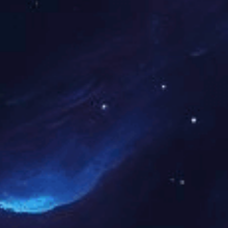
丰富实践经验的管理 人才和技术人才
了解更多+
精品
案例
宁德市蕉城区金涵卫生院项目
综合利用产品及配方泥加工项目（一期）
上杭工业园区三期标准厂房建设项目
上杭城发首苑
济宁运河钢材大市场房屋工程
鑫竹海材料库工程